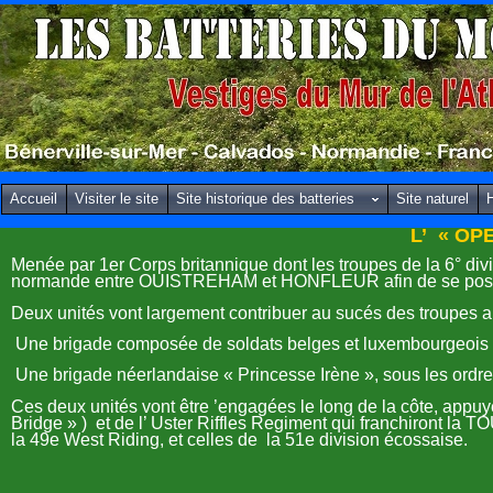
Accueil
Visiter le site
Site historique des batteries
Site naturel
H
L’
« OPE
Menée par 1er Corps britannique dont les troupes de la 6° div
normande entre OUISTREHAM et HONFLEUR afin de se posit
Deux unités vont largement contribuer au sucés des troupes al
Une brigade composée de soldats belges et luxembourgeois s
Une brigade néerlandaise «
Princesse Irène
», sous les ord
Ces deux unités vont être ’engagées le long de la côte, ap
Bridge » )
et de l’ Uster Riffles Regiment qui franchiront la 
la 49e West Riding, et celles de
la 51e division écossaise.